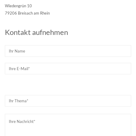
Wiedengrün 10
79206 Breisach am Rhein
Kontakt aufnehmen
Please
leave
Please
this
leave
field
this
empty.
field
empty.