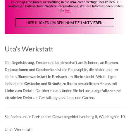
Es erfolgt eine Datenübermittlung in die USA, diese verfügt über keinen EU-
konformen Datenschutz. Weitere Informationen. Weitere Informationen finden
Sie
hier
.
HIER KLICKEN UM DEN INHALT ZU AKTIVIEREN.
Uta’s Werkstatt
Die
Begeisterung
,
Freude
und
Leidenschaft
am Schönen, an
Blumen
,
Dekorationen
und
Geschenken
ist die Philosophie, die hinter unserer
kleinen
Blumenwerkstatt in Breisach
am Rhein steckt. Wir fertigen
individuelle
Gestecke
und
Sträuße
zu Ihrem persönlichen Anlass mit
Liebe zum Detail
. Darüber hinaus finden Sie bei uns
ausgefallene und
attraktive Deko
zur Gestaltung von Haus und Garten.
Sie finden uns in Breisach im Gewerbegebiet Isenberg II, Wiedengrün 10.
Uta’s Werkstatt