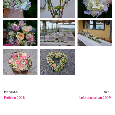
Beitragsnavigation
PREVIOUS
NEXT
Previous
Next
Frühling 2018
Leistungsschau 2019
post:
post: